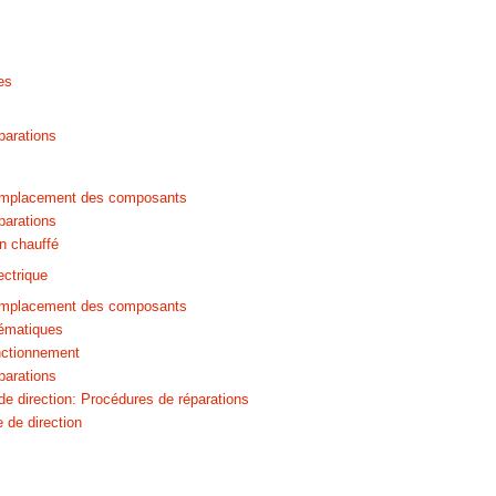
es
parations
emplacement des composants
parations
on chauffé
ectrique
emplacement des composants
ématiques
onctionnement
parations
de direction: Procédures de réparations
 de direction