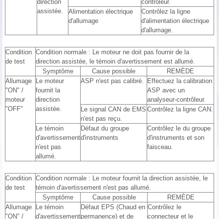
direction
contrôleur.
assistée.
Alimentation électrique
Contrôlez la ligne
d'allumage
d'alimentation électrique
d'allumage.
Condition
Condition normale : Le moteur ne doit pas fournir de la
de test
direction assistée, le témoin d'avertissement est allumé.
Symptôme
Cause possible
REMÈDE
Allumage
Le moteur
ASP n'est pas calibré.
Effectuez la calibration
"ON" /
fournit la
ASP avec un
moteur
direction
analyseur-contrôleur.
"OFF"
assistée.
Le signal CAN de EMS
Contrôlez la ligne CAN.
n'est pas reçu.
Le témoin
Défaut du groupe
Contrôlez le du groupe
d'avertissement
d'instruments
d'instruments et son
n'est pas
faisceau.
allumé.
Condition
Condition normale : Le moteur fournit la direction assistée, le
de test
témoin d'avertissement n'est pas allumé.
Symptôme
Cause possible
REMÈDE
Allumage
Le témoin
Défaut EPS (Chaud en
Contrôlez le
"ON" /
d'avertissement
permanence) et de
connecteur et le