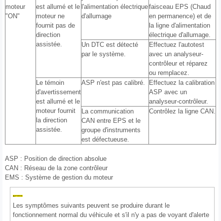
moteur
est allumé et le
l'alimentation électrique
faisceau EPS (Chaud
"ON"
moteur ne
d'allumage
en permanence) et de
fournit pas de
la ligne d'alimentation
direction
électrique d'allumage.
assistée.
Un DTC est détecté
Effectuez l'autotest
par le système.
avec un analyseur-
contrôleur et réparez
ou remplacez.
Le témoin
ASP n'est pas calibré.
Effectuez la calibration
d'avertissement
ASP avec un
est allumé et le
analyseur-contrôleur.
moteur fournit
La communication
Contrôlez la ligne CAN.
la direction
CAN entre EPS et le
assistée.
groupe d'instruments
est défectueuse.
ASP : Position de direction absolue
CAN : Réseau de la zone contrôleur
EMS : Système de gestion du moteur
Les symptômes suivants peuvent se produire durant le
fonctionnement normal du véhicule et s'il n'y a pas de voyant d'alerte