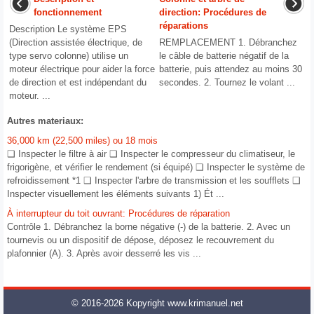
fonctionnement
direction: Procédures de
réparations
Description Le système EPS
(Direction assistée électrique, de
REMPLACEMENT 1. Débranchez
type servo colonne) utilise un
le câble de batterie négatif de la
moteur électrique pour aider la force
batterie, puis attendez au moins 30
de direction et est indépendant du
secondes. 2. Tournez le volant ...
moteur. ...
Autres materiaux:
36,000 km (22,500 miles) ou 18 mois
❑ Inspecter le filtre à air ❑ Inspecter le compresseur du climatiseur, le
frigorigène, et vérifier le rendement (si équipé) ❑ Inspecter le système de
refroidissement *1 ❑ Inspecter l'arbre de transmission et les soufflets ❑
Inspecter visuellement les éléments suivants 1) Ét ...
À interrupteur du toit ouvrant: Procédures de réparation
Contrôle 1. Débranchez la borne négative (-) de la batterie. 2. Avec un
tournevis ou un dispositif de dépose, déposez le recouvrement du
plafonnier (A). 3. Après avoir desserré les vis ...
© 2016-2026 Kopyright www.krimanuel.net