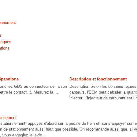
ionnement
s
tiques
ations
éparations
Description et fonctionnement
nchez GDS au connecteur de liaison
Description Selon les données reçues 
ttre le contact. 3. Mesurez la ...
capteurs, l'ECM peut calculer la quant
injecter. L'injecteur de carburant est u
tionnement
 stationnement, appuyez d'abord sur la pédale de frein et, sans appuyer sur 
rein de stationnement aussi haut que possible. On recommande aussi que, si v
 vous engagiez le levie ...