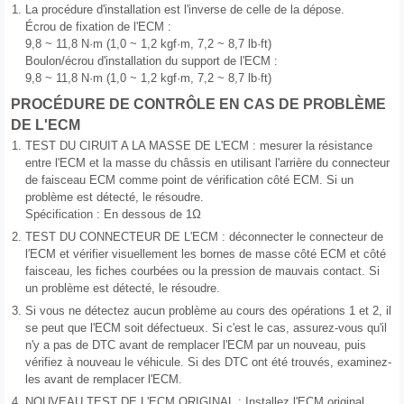
1.
La procédure d'installation est l'inverse de celle de la dépose.
Écrou de fixation de l'ECM :
9,8 ~ 11,8 N·m (1,0 ~ 1,2 kgf·m, 7,2 ~ 8,7 lb·ft)
Boulon/écrou d'installation du support de l'ECM :
9,8 ~ 11,8 N·m (1,0 ~ 1,2 kgf·m, 7,2 ~ 8,7 lb·ft)
PROCÉDURE DE CONTRÔLE EN CAS DE PROBLÈME
DE L'ECM
1.
TEST DU CIRUIT A LA MASSE DE L'ECM : mesurer la résistance
entre l'ECM et la masse du châssis en utilisant l'arrière du connecteur
de faisceau ECM comme point de vérification côté ECM. Si un
problème est détecté, le résoudre.
Spécification : En dessous de 1Ω
2.
TEST DU CONNECTEUR DE L′ECM : déconnecter le connecteur de
l′ECM et vérifier visuellement les bornes de masse côté ECM et côté
faisceau, les fiches courbées ou la pression de mauvais contact. Si
un problème est détecté, le résoudre.
3.
Si vous ne détectez aucun problème au cours des opérations 1 et 2, il
se peut que l'ECM soit défectueux. Si c'est le cas, assurez-vous qu'il
n'y a pas de DTC avant de remplacer l'ECM par un nouveau, puis
vérifiez à nouveau le véhicule. Si des DTC ont été trouvés, examinez-
les avant de remplacer l'ECM.
4.
NOUVEAU TEST DE L'ECM ORIGINAL : Installez l'ECM original