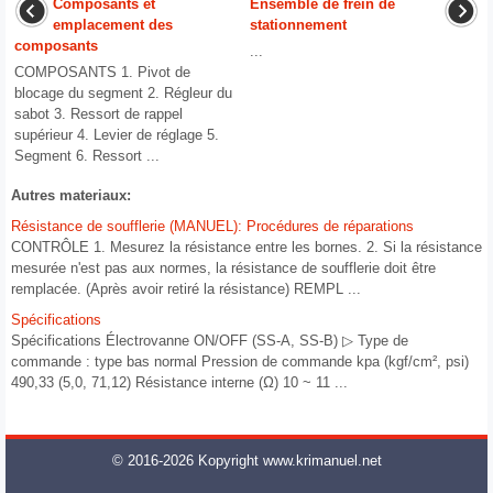
Composants et
Ensemble de frein de
emplacement des
stationnement
composants
...
COMPOSANTS 1. Pivot de
blocage du segment 2. Régleur du
sabot 3. Ressort de rappel
supérieur 4. Levier de réglage 5.
Segment 6. Ressort ...
Autres materiaux:
Résistance de soufflerie (MANUEL): Procédures de réparations
CONTRÔLE 1. Mesurez la résistance entre les bornes. 2. Si la résistance
mesurée n'est pas aux normes, la résistance de soufflerie doit être
remplacée. (Après avoir retiré la résistance) REMPL ...
Spécifications
Spécifications Électrovanne ON/OFF (SS-A, SS-B) ▷ Type de
commande : type bas normal Pression de commande kpa (kgf/cm², psi)
490,33 (5,0, 71,12) Résistance interne (Ω) 10 ~ 11 ...
© 2016-2026 Kopyright www.krimanuel.net