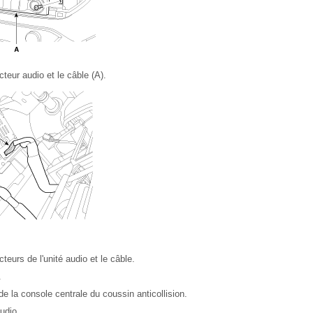
eur audio et le câble (A).
eurs de l'unité audio et le câble.
.
 de la console centrale du coussin anticollision.
udio.