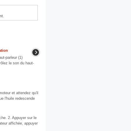
nt.
ation
ut-parleur (1)
ôlez le son du haut-
moteur et attendez qu'il
ue l'huile redescende
che. 2. Appuyer sur le
sateur affichée, appuyer