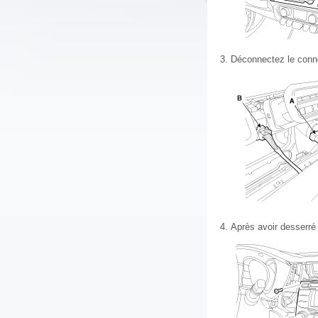
3.
Déconnectez le connec
4.
Après avoir desserré 