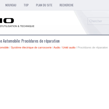
NOUVEAU
TOP
PLAN DU SITE
RECHERCHE
ue Automobile: Procédures de réparation
omobile
/
Système électrique de carrosserie
/
Audio
/
Unité audio
/ Procédures de réparation