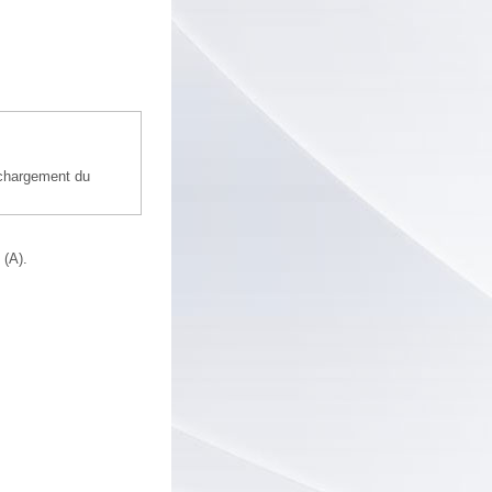
 chargement du
 (A).