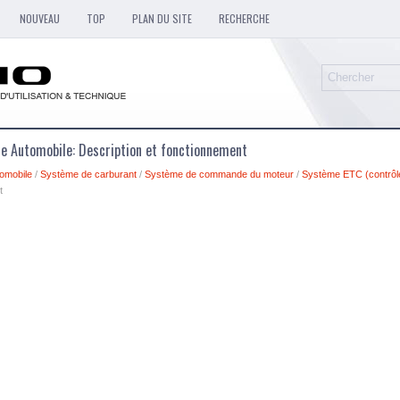
NOUVEAU
TOP
PLAN DU SITE
RECHERCHE
ue Automobile: Description et fonctionnement
omobile
/
Système de carburant
/
Système de commande du moteur
/
Système ETC (contrôle 
t