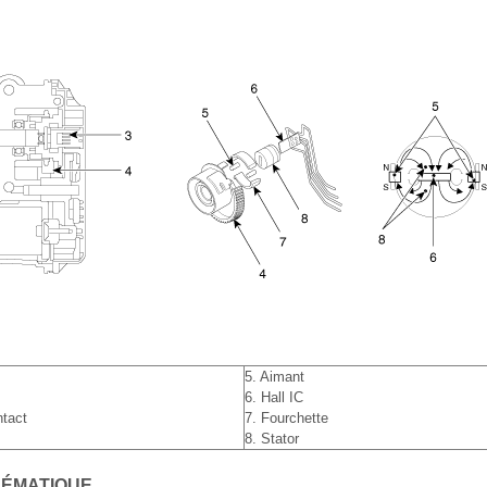
5. Aimant
6. Hall IC
ntact
7. Fourchette
8. Stator
ÉMATIQUE