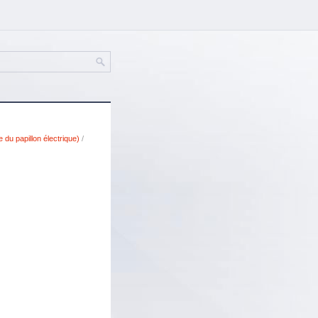
du papillon électrique)
/