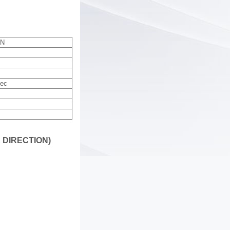
ON
sec
 DIRECTION)