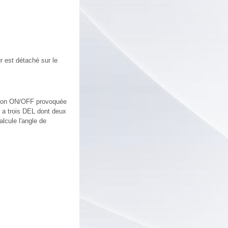
r est détaché sur le
lsion ON/OFF provoquée
 y a trois DEL dont deux
alcule l'angle de