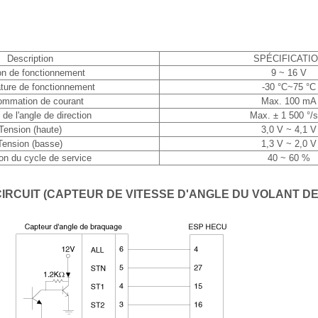
Description
SPÉCIFICATI
on de fonctionnement
9 ~ 16 V
ture de fonctionnement
-30 °C~75 °C
mmation de courant
Max. 100 mA
 de l'angle de direction
Max. ± 1 500 °/
Tension (haute)
3,0 V ~ 4,1 V
Tension (basse)
1,3 V ~ 2,0 V
on du cycle de service
40 ~ 60 %
IRCUIT (CAPTEUR DE VITESSE D'ANGLE DU VOLANT DE