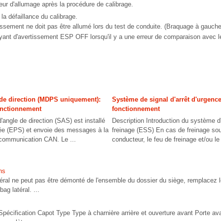
teur d'allumage après la procédure de calibrage.
 la défaillance du calibrage.
issement ne doit pas être allumé lors du test de conduite. (Braquage à gauche 
ant d'avertissement ESP OFF lorsqu'il y a une erreur de comparaison avec l
 de direction (MDPS uniquement):
Système de signal d'arrêt d'urgence
fonctionnement
fonctionnement
'angle de direction (SAS) est installé
Description Introduction du système d'
tée (EPS) et envoie des messages à la
freinage (ESS) En cas de freinage sou
communication CAN. Le ...
conducteur, le feu de freinage et/ou le 
ns
l ne peut pas être démonté de l'ensemble du dossier du siège, remplacez le
ag latéral. ...
Spécification Capot Type Type à charnière arrière et ouverture avant Port