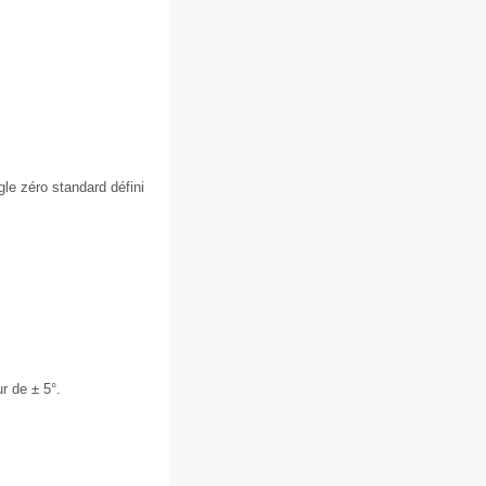
gle zéro standard défini
r de ± 5°.