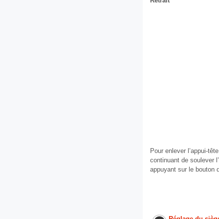
Retrait
Pour enlever l’appui-têt
continuant de soulever l’a
appuyant sur le bouton de 
Réglage du siège