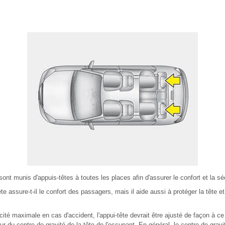
 sont munis d'appuis-têtes à toutes les places afin d'assurer le confort et la s
te assure-t-il le confort des passagers, mais il aide aussi à protéger la tête e
cité maximale en cas d'accident, l'appui-tête devrait être ajusté de façon à ce 
ur du centre de gravité de la tête de l'occupant. En général, le centre de gravit