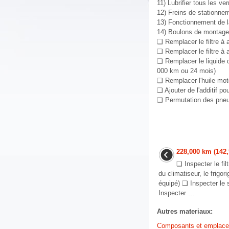
11) Lubrifier tous les ve
12) Freins de stationne
13) Fonctionnement de la 
14) Boulons de montage
❑ Remplacer le filtre à a
❑ Remplacer le filtre à 
❑ Remplacer le liquide 
000 km ou 24 mois)
❑ Remplacer l'huile moteu
❑ Ajouter de l'additif po
❑ Permutation des pneus 
228,000 km (142,
❑ Inspecter le fil
du climatiseur, le frigor
équipé) ❑ Inspecter le
Inspecter ...
Autres materiaux:
Composants et emplac