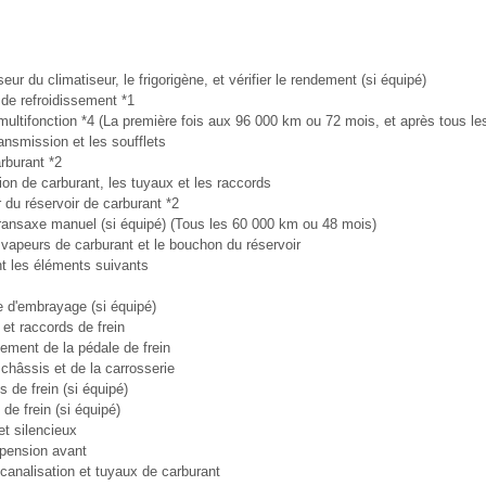
r du climatiseur, le frigorigène, et vérifier le rendement (si équipé)
de refroidissement *1
 multifonction *4 (La première fois aux 96 000 km ou 72 mois, et après tous l
ransmission et les soufflets
arburant *2
ion de carburant, les tuyaux et les raccords
ir du réservoir de carburant *2
 transaxe manuel (si équipé) (Tous les 60 000 km ou 48 mois)
 vapeurs de carburant et le bouchon du réservoir
t les éléments suivants
de d'embrayage (si équipé)
 et raccords de frein
nement de la pédale de frein
châssis et de la carrosserie
 de frein (si équipé)
de frein (si équipé)
t silencieux
spension avant
canalisation et tuyaux de carburant