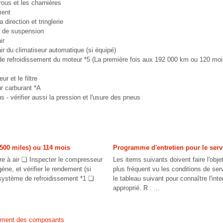
rrous et les charnières
ment
direction et tringlerie
 de suspension
ir
air du climatiseur automatique (si équipé)
de refroidissement du moteur *5 (La première fois aux 192 000 km ou 120 mois
r et le filtre
ur carburant *A
- vérifier aussi la pression et l'usure des pneus
500 miles) ou 114 mois
Programme d'entretien pour le serv
tre à air ❑ Inspecter le compresseur
Les items suivants doivent faire l'objet
igène, et vérifier le rendement (si
plus fréquent vu les conditions de ser
 système de refroidissement *1 ❑
le tableau suivant pour connaître l'inte
approprié. R : ...
ement des composants