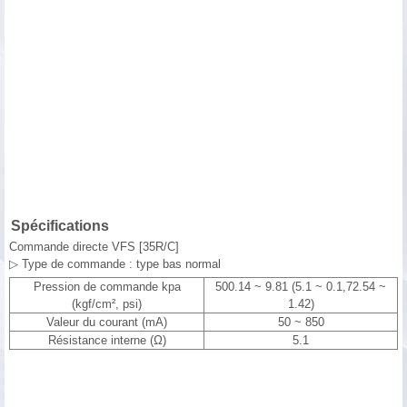
Spécifications
Commande directe VFS [35R/C]
▷ Type de commande : type bas normal
Pression de commande kpa
500.14 ~ 9.81 (5.1 ~ 0.1,72.54 ~
(kgf/cm², psi)
1.42)
Valeur du courant (mA)
50 ~ 850
Résistance interne (Ω)
5.1