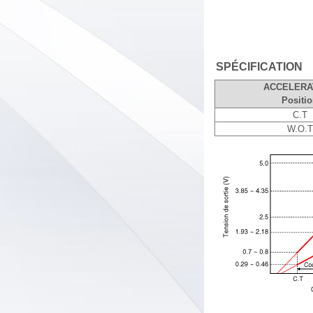
SPÉCIFICATION
ACCELERA
Positi
C.T
W.O.T