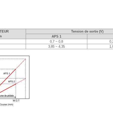
TEUR
Tension de sortie (V)
on
APS 1
0,7 ~ 0,8
0,
3,85 ~ 4,35
1,