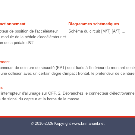
fonctionnement
Diagrammes schématiques
teur de position de l'accélérateur
Schéma du circuit [M/T] [A/T] ...
e module de la pédale d'accélérateur et
ion de la pédale d&# ...
nement
onneurs de ceinture de sécurité (BPT) sont fixés à l′intérieur du montant centr
 une collision avec un certain degré d′impact frontal, le prétendeur de ceintur
ns
nterrupteur d'allumage sur OFF. 2. Débranchez le connecteur d'électrovanne
e de signal du capteur et la borne de la masse ...
© 2016-2026 Kopyright www.krimanuel.net