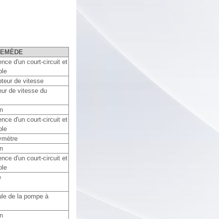
REMÈDE
nce d′un court-circuit et
ble
teur de vitesse
eur de vitesse du
n
nce d′un court-circuit et
ble
ymètre
n
nce d′un court-circuit et
ble
e
ule de la pompe à
n