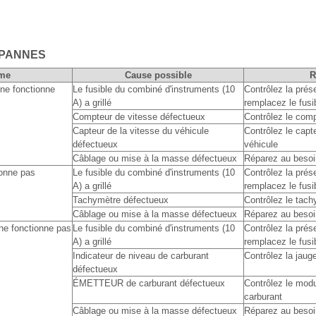
 PANNES
me
Cause possible
ne fonctionne
Le fusible du combiné d'instruments (10
Contrôlez la prése
A) a grillé
remplacez le fusi
Compteur de vitesse défectueux
Contrôlez le comp
Capteur de la vitesse du véhicule
Contrôlez le capt
défectueux
véhicule
Câblage ou mise à la masse défectueux
Réparez au besoi
ionne pas
Le fusible du combiné d'instruments (10
Contrôlez la prése
A) a grillé
remplacez le fusi
Tachymètre défectueux
Contrôlez le tach
Câblage ou mise à la masse défectueux
Réparez au besoi
 ne fonctionne pas
Le fusible du combiné d'instruments (10
Contrôlez la prése
A) a grillé
remplacez le fusi
Indicateur de niveau de carburant
Contrôlez la jaug
défectueux
ÉMETTEUR de carburant défectueux
Contrôlez le mod
carburant
Câblage ou mise à la masse défectueux
Réparez au besoi