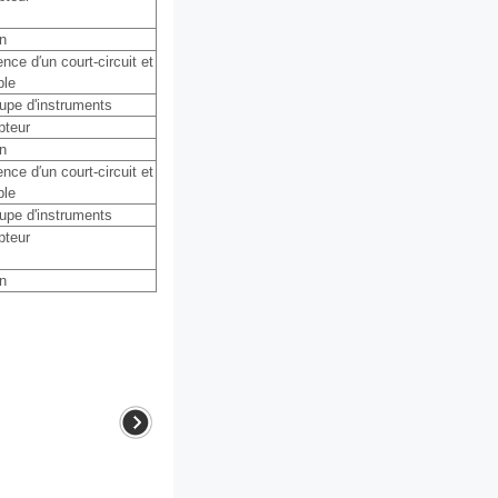
n
nce d′un court-circuit et
ble
upe d'instruments
upteur
n
nce d′un court-circuit et
ble
upe d'instruments
upteur
n