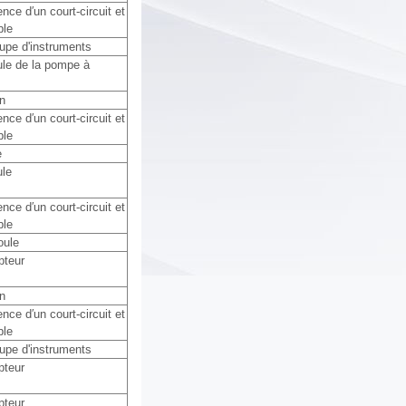
nce d′un court-circuit et
ble
upe d'instruments
ule de la pompe à
n
nce d′un court-circuit et
ble
e
ule
nce d′un court-circuit et
ble
oule
upteur
n
nce d′un court-circuit et
ble
upe d'instruments
upteur
upteur