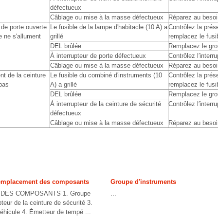
défectueux
Câblage ou mise à la masse défectueux
Réparez au besoi
de porte ouverte
Le fusible de la lampe d'habitacle (10 A) a
Contrôlez la prése
e ne s'allument
grillé
remplacez le fusi
DEL brûlée
Remplacez le gro
À interrupteur de porte défectueux
Contrôlez l′interr
Câblage ou mise à la masse défectueux
Réparez au besoi
nt de la ceinture
Le fusible du combiné d'instruments (10
Contrôlez la prése
 pas
A) a grillé
remplacez le fusi
DEL brûlée
Remplacez le gro
À interrupteur de la ceinture de sécurité
Contrôlez l′interr
défectueux
Câblage ou mise à la masse défectueux
Réparez au besoi
emplacement des composants
Groupe d'instruments
DES COMPOSANTS 1. Groupe
...
pteur de la ceinture de sécurité 3.
éhicule 4. Émetteur de tempé ...