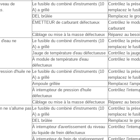
iveau de
Le fusible du combiné d'instruments (10
Contrôlez la prése
as.
A) a grillé
remplacez le fusi
DEL brûlée
Remplacez le gro
ÉMETTEUR de carburant défectueux
Contrôlez le mod
carburant
Câblage ou mise à la masse défectueux
Réparez au besoi
 d'eau ne
Le fusible du combiné d'instruments (10
Contrôlez la prése
A) a grillé
remplacez le fusi
Jauge de température d′eau défectueuse
Contrôlez la jaug
À module de température d′eau
Contrôlez le mod
défectueux
ession d'huile ne
Le fusible du combiné d'instruments (10
Contrôlez la prése
A) a grillé
remplacez le fusi
Ampoule grillée
Remplacez l′amp
À interrupteur de pression d′huile
Contrôlez l′interr
défectueux
Câblage ou mise à la masse défectueux
Réparez au besoi
in ne s'allume pas
Le fusible du combiné d'instruments (10
Contrôlez la prése
A) a grillé
remplacez le fusi
DEL brûlée
Remplacez le gro
À interrupteur d′avertissement du niveau
Contrôlez l′interr
du liquide de frein défectueux
À interrupteur de frein de stationnement
Contrôlez l′interr