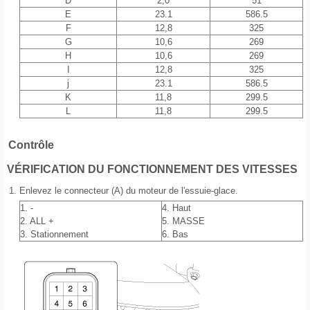
D
2,0
51
E
23.1
586.5
F
12,8
325
G
10,6
269
H
10,6
269
I
12,8
325
j
23.1
586.5
K
11,8
299.5
L
11,8
299.5
Contrôle
VÉRIFICATION DU FONCTIONNEMENT DES VITESSES
1.
Enlevez le connecteur (A) du moteur de l'essuie-glace.
1. -
4. Haut
2. ALL +
5. MASSE
3. Stationnement
6. Bas