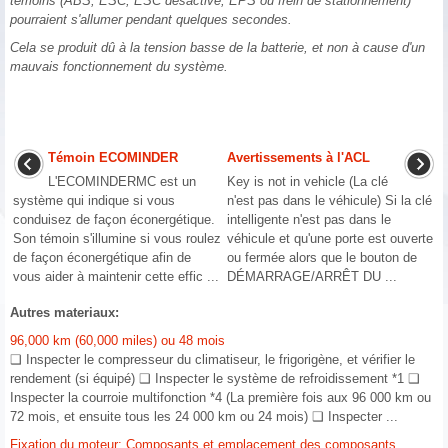
témoins (ABS, ESC, ESC désactivé, EPS ou frein de stationnement)
pourraient s'allumer pendant quelques secondes.
Cela se produit dû à la tension basse de la batterie, et non à cause d'un
mauvais fonctionnement du système.
Témoin ECOMINDER
Avertissements à l'ACL
L'ECOMINDERMC est un
Key is not in vehicle (La clé
système qui indique si vous
n'est pas dans le véhicule) Si la clé
conduisez de façon éconergétique.
intelligente n'est pas dans le
Son témoin s'illumine si vous roulez
véhicule et qu'une porte est ouverte
de façon éconergétique afin de
ou fermée alors que le bouton de
vous aider à maintenir cette effic ...
DÉMARRAGE/ARRÊT DU ...
Autres materiaux:
96,000 km (60,000 miles) ou 48 mois
❑ Inspecter le compresseur du climatiseur, le frigorigène, et vérifier le
rendement (si équipé) ❑ Inspecter le système de refroidissement *1 ❑
Inspecter la courroie multifonction *4 (La première fois aux 96 000 km ou
72 mois, et ensuite tous les 24 000 km ou 24 mois) ❑ Inspecter ...
Fixation du moteur: Composants et emplacement des composants