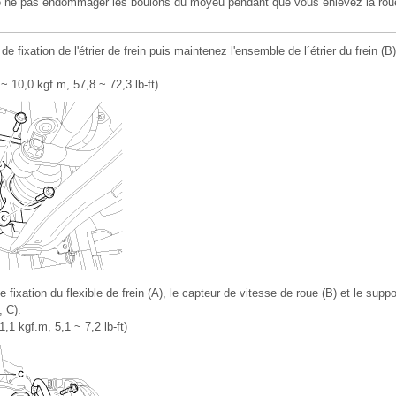
de ne pas endommager les boulons du moyeu pendant que vous enlevez la roue
 fixation de l'étrier de frein puis maintenez l'ensemble de l´étrier du frein (B)
~ 10,0 kgf.m, 57,8 ~ 72,3 lb-ft)
fixation du flexible de frein (A), le capteur de vitesse de roue (B) et le suppo
, C):
,1 kgf.m, 5,1 ~ 7,2 lb-ft)