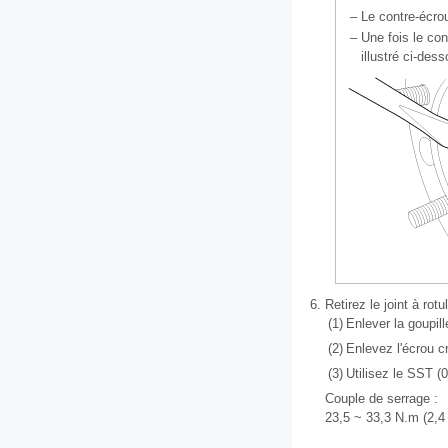
–
Le contre-écro
–
Une fois le con
illustré ci-des
6.
Retirez le joint à rot
(1)
Enlever la goupill
(2)
Enlevez l'écrou c
(3)
Utilisez le SST (
Couple de serrage :
23,5 ~ 33,3 N.m (2,4 