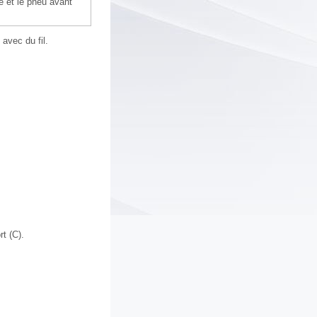
 et le pneu avant
 avec du fil.
rt (C).