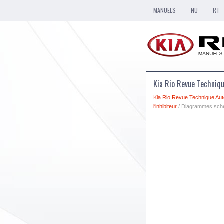
MANUELS
NU
RT
Kia Rio Revue Techni
Kia Rio Revue Technique Aut
l′inhibiteur
/ Diagrammes sch