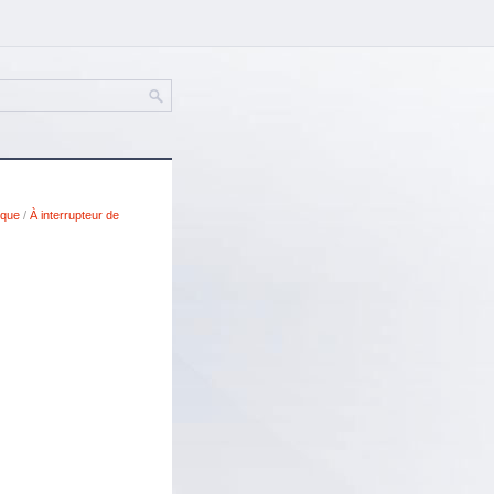
ique
/
À interrupteur de