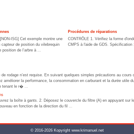
annes
Procédures de réparations
NON-ISG] Cet exemple montre une
CONTRÔLE 1. Vérifiez la forme d'on
 capteur de position du vilebrequin
CMPS à l'aide de GDS. Spécification :
position de l’arbre à ...
 de rodage n’est requise. En suivant quelques simples précautions au cours
ez améliorer la performance, la consommation en carburant et la durée utile d
 tenant le r� ...
ns
la boîte à gants. 2. Déposez le couvercle du filtre (A) en appuyant sur l
 nouveau en fonction de la direction du fil ...
© 2016-2026 Kopyright www.krimanuel.net