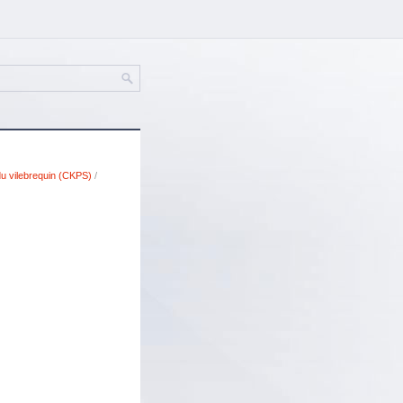
du vilebrequin (CKPS)
/