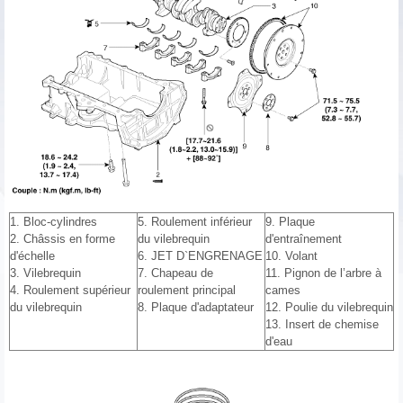
1. Bloc-cylindres
5. Roulement inférieur
9. Plaque
2. Châssis en forme
du vilebrequin
d'entraînement
d'échelle
6. JET D`ENGRENAGE
10. Volant
3. Vilebrequin
7. Chapeau de
11. Pignon de l’arbre à
4. Roulement supérieur
roulement principal
cames
du vilebrequin
8. Plaque d'adaptateur
12. Poulie du vilebrequin
13. Insert de chemise
d'eau