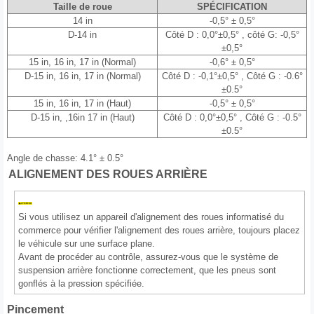
Taille de roue
SPÉCIFICATION
14 in
-0,5° ± 0,5°
D-14 in
Côté D : 0,0°±0,5° , côté G: -0,5°
±0,5°
15 in, 16 in, 17 in (Normal)
-0,6° ± 0,5°
D-15 in, 16 in, 17 in (Normal)
Côté D : -0,1°±0,5° , Côté G : -0.6°
±0.5°
15 in, 16 in, 17 in (Haut)
-0,5° ± 0,5°
D-15 in, ,16in 17 in (Haut)
Côté D : 0,0°±0,5° , Côté G : -0.5°
±0.5°
Angle de chasse: 4.1° ± 0.5°
ALIGNEMENT DES ROUES ARRIÈRE
Si vous utilisez un appareil d'alignement des roues informatisé du
commerce pour vérifier l'alignement des roues arrière, toujours placez
le véhicule sur une surface plane.
Avant de procéder au contrôle, assurez-vous que le système de
suspension arrière fonctionne correctement, que les pneus sont
gonflés à la pression spécifiée.
Pincement