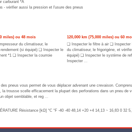
ur carburant *A
- vérifier aussi la pression et l'usure des pneus
0 miles) ou 48 mois
120,000 km (75,000 miles) ou 60 mo
mpresseur du climatiseur, le
❑ Inspecter le filtre à air ❑ Inspecte
le rendement (si équipé) ❑ Inspecter le
du climatiseur, le frigorigène, et vérifi
ent *1 ❑ Inspecter la courroie
équipé) ❑ Inspecter le système de re
Inspecter ...
on des pneus vous permet de vous déplacer advenant une crevaison. Compren
 la trousse scelle efficacement la plupart des perforations dans un pneu de 
n objet semblable, et reg ...
TURE Résistance [kΩ] °C °F -40 -40 48,14 +20 +4 14,13 ~ 16,83 0 32 5,7