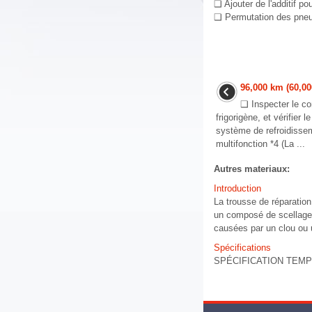
❑ Ajouter de l'additif po
❑ Permutation des pneus 
96,000 km (60,00
❑ Inspecter le co
frigorigène, et vérifier 
système de refroidissem
multifonction *4 (La ...
Autres materiaux:
Introduction
La trousse de réparati
un composé de scellage,
causées par un clou ou u
Spécifications
SPÉCIFICATION TEMPÉRA