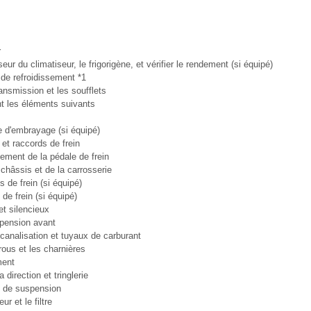
r
r du climatiseur, le frigorigène, et vérifier le rendement (si équipé)
de refroidissement *1
ransmission et les soufflets
t les éléments suivants
de d'embrayage (si équipé)
 et raccords de frein
nement de la pédale de frein
châssis et de la carrosserie
 de frein (si équipé)
de frein (si équipé)
t silencieux
spension avant
canalisation et tuyaux de carburant
rrous et les charnières
ment
direction et tringlerie
 de suspension
r et le filtre