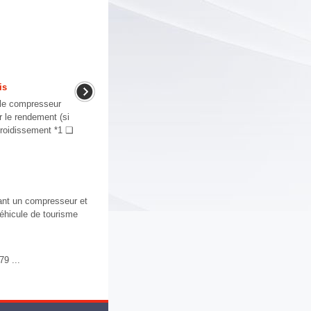
is
r le compresseur
er le rendement (si
froidissement *1 ❑
ant un compresseur et
véhicule de tourisme
9 ...