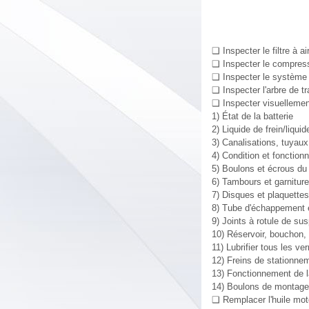
❑ Inspecter le filtre à ai
❑ Inspecter le compresseu
❑ Inspecter le système 
❑ Inspecter l'arbre de t
❑ Inspecter visuellemen
1) État de la batterie
2) Liquide de frein/liqui
3) Canalisations, tuyaux
4) Condition et fonction
5) Boulons et écrous du 
6) Tambours et garnitures
7) Disques et plaquettes 
8) Tube d'échappement e
9) Joints à rotule de su
10) Réservoir, bouchon, 
11) Lubrifier tous les ve
12) Freins de stationne
13) Fonctionnement de la 
14) Boulons de montage
❑ Remplacer l'huile moteu