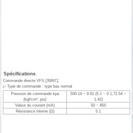
Spécifications
Commande directe VFS [35R/C]
▷ Type de commande : type bas normal
Pression de commande kpa
500.14 ~ 9.81 (5.1 ~ 0.1,72.54 ~
(kgf/cm², psi)
1.42)
Valeur du courant (mA)
50 ~ 850
Résistance interne (Ω)
5.1