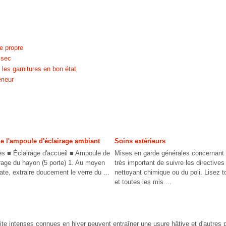
e propre
 sec
 les garnitures en bon état
rieur
 l'ampoule d'éclairage ambiant
Soins extérieurs
es ■ Éclairage d'accueil ■ Ampoule de
Mises en garde générales concernant l'
irage du hayon (5 porte) 1. Au moyen
très important de suivre les directives 
ate, extraire doucement le verre du ...
nettoyant chimique ou du poli. Lisez 
et toutes les mis ...
te intenses connues en hiver peuvent entraîner une usure hâtive et d'autres p