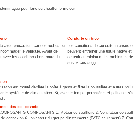
nt
ndommagée peut faire surchauffer le moteur.
oute
Conduite en hiver
te avec précaution, car des roches ou
Les conditions de conduite intenses 
 endommager le véhicule. Avant de
peuvent entraîner une usure hâtive et 
er avec les conditions hors route du
de tenir au minimum les problèmes de 
suivez ces sugg ...
ation
atisation est monté derrière la boîte à gants et filtre la poussière et autres poll
par le système de climatisation. Si, avec le temps, poussières et polluants s'ac
d ...
ement des composants
SANTS COMPOSANTS 1. Moteur de soufflerie 2. Ventilateur de souffler
 de connexion 6. Ionisateur du groupe d'instruments (FATC seulement) 7. Carte