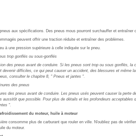
 pneus aux spécifications. Des pneus mous pourront surchauffer et entraîner
magés peuvent offrir une traction réduite et entraîner des problèmes.
u à une pression supérieure à celle indiquée sur le pneu.
 trop gonflés ou sous-gonflés
ssion des pneus avant de conduire. Si les pneus sont trop ou sous gonflés, la
t devenir difficiles, ce qui peut causer un accident, des blessures et même la
eus, consulter le chapitre 8, " Pneus et jantes ".
ures des pneus
inures des pneus avant de conduire. Les pneus usés peuvent causer la perte de
s aussitôt que possible. Pour plus de détails et les profondeurs acceptables d
ntes ".
refroidissement du moteur, huile à moteur
sière consomme plus de carburant que rouler en ville. N'oubliez pas de vérifier
uile du moteur.