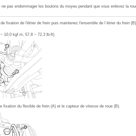
de ne pas endommager les boulons du moyeu pendant que vous enlevez la roue
 fixation de l'étrier de frein puis maintenez l'ensemble de l´étrier du frein (B)
~ 10,0 kgf.m, 57,8 ~ 72,3 lb-ft)
fixation du flexible de frein (A) et le capteur de vitesse de roue (B).