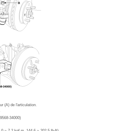
ur (A) de l'articulation.
.
09568-34000)
0 ~ 7,2 kgf.m, 144,6 ~ 202,5 lb-ft)