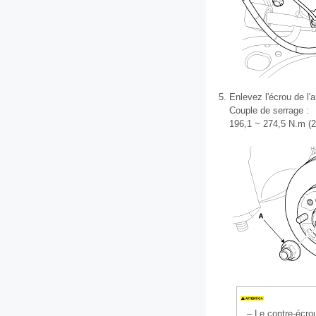
5.
Enlevez l'écrou de l'
Couple de serrage :
196,1 ~ 274,5 N.m (20
–
Le contre-écro