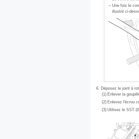
–
Une fois le con
illustré ci-des
6.
Déposez le joint à rot
(1)
Enlever la goupill
(2)
Enlevez l'écrou c
(3)
Utilisez le SST (