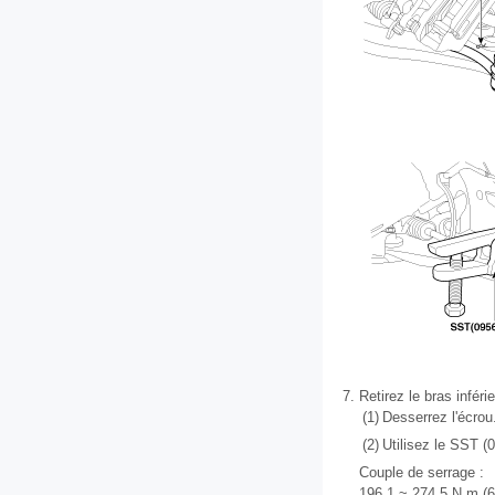
7.
Retirez le bras inférie
(1)
Desserrez l'écrou
(2)
Utilisez le SST (
Couple de serrage :
196,1 ~ 274,5 N.m (6,