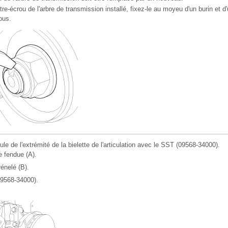
tre-écrou de l'arbre de transmission installé, fixez-le au moyeu d'un burin e
sous.
ule de l'extrémité de la bielette de l'articulation avec le SST (09568-34000).
e fendue (A).
rénelé (B).
09568-34000).