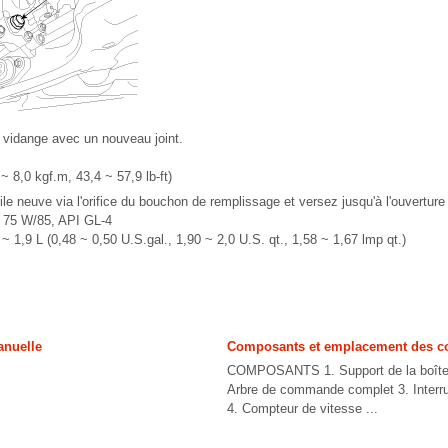
vidange avec un nouveau joint.
~ 8,0 kgf.m, 43,4 ~ 57,9 lb-ft)
uile neuve via l'orifice du bouchon de remplissage et versez jusqu'à l'ouvertur
E 75 W/85, API GL-4
 ~ 1,9 L (0,48 ~ 0,50 U.S.gal., 1,90 ~ 2,0 U.S. qt., 1,58 ~ 1,67 lmp qt.)
anuelle
Composants et emplacement des 
COMPOSANTS 1. Support de la boîte 
Arbre de commande complet 3. Interru
4. Compteur de vitesse ...