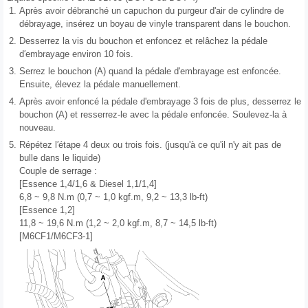
1.
Après avoir débranché un capuchon du purgeur d'air de cylindre de
débrayage, insérez un boyau de vinyle transparent dans le bouchon.
2.
Desserrez la vis du bouchon et enfoncez et relâchez la pédale
d′embrayage environ 10 fois.
3.
Serrez le bouchon (A) quand la pédale d'embrayage est enfoncée.
Ensuite, élevez la pédale manuellement.
4.
Après avoir enfoncé la pédale d'embrayage 3 fois de plus, desserrez le
bouchon (A) et resserrez-le avec la pédale enfoncée. Soulevez-la à
nouveau.
5.
Répétez l′étape 4 deux ou trois fois. (jusqu'à ce qu'il n'y ait pas de
bulle dans le liquide)
Couple de serrage :
[Essence 1,4/1,6 & Diesel 1,1/1,4]
6,8 ~ 9,8 N.m (0,7 ~ 1,0 kgf.m, 9,2 ~ 13,3 lb-ft)
[Essence 1,2]
11,8 ~ 19,6 N.m (1,2 ~ 2,0 kgf.m, 8,7 ~ 14,5 lb-ft)
[M6CF1/M6CF3-1]