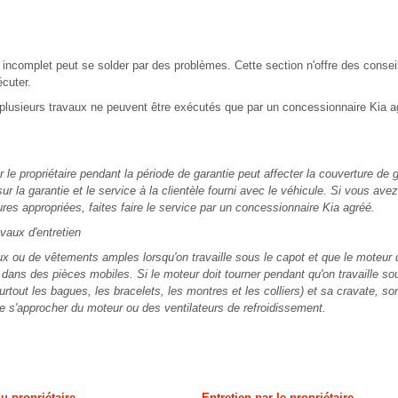
incomplet peut se solder par des problèmes. Cette section n'offre des consei
écuter.
, plusieurs travaux ne peuvent être exécutés que par un concessionnaire Kia ag
 le propriétaire pendant la période de garantie peut affecter la couverture de 
sur la garantie et le service à la clientèle fourni avec le véhicule. Si vous a
ures appropriées, faites faire le service par un concessionnaire Kia agréé.
ux d'entretien
ux ou de vêtements amples lorsqu'on travaille sous le capot et que le moteur 
r dans des pièces mobiles. Si le moteur doit tourner pendant qu'on travaille so
surtout les bagues, les bracelets, les montres et les colliers) et sa cravate, s
 s'approcher du moteur ou des ventilateurs de refroidissement.
u propriétaire
Entretien par le propriétaire