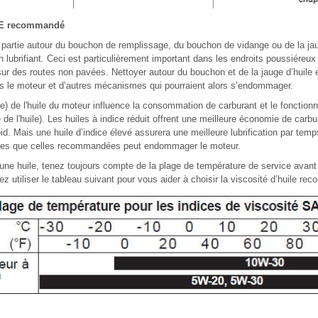
SAE recommandé
a partie autour du bouchon de remplissage, du bouchon de vidange ou de la jau
un lubrifiant. Ceci est particulièrement important dans les endroits poussiéreu
e sur des routes non pavées. Nettoyer autour du bouchon et de la jauge d’huile
ans le moteur et d’autres mécanismes qui pourraient alors s’endommager.
e) de l'huile du moteur influence la consommation de carburant et le fonction
 de l'huile). Les huiles à indice réduit offrent une meilleure économie de carbu
d. Mais une huile d’indice élevé assurera une meilleure lubrification par temp
utres que celles recommandées peut endommager le moteur.
ne huile, tenez toujours compte de la plage de température de service avant 
utiliser le tableau suivant pour vous aider à choisir la viscosité d’huile r