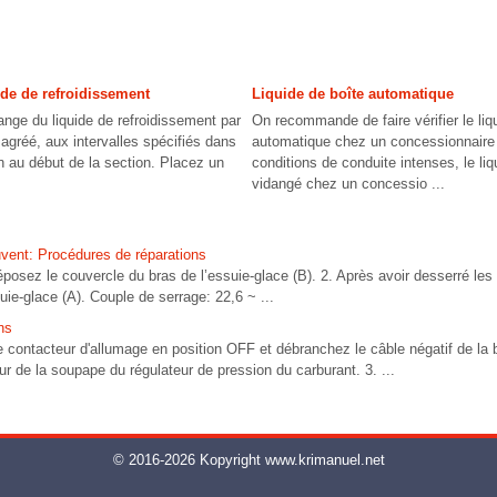
de de refroidissement
Liquide de boîte automatique
dange du liquide de refroidissement par
On recommande de faire vérifier le liq
agréé, aux intervalles spécifiés dans
automatique chez un concessionnaire
n au début de la section. Placez un
conditions de conduite intenses, le liq
vidangé chez un concessio ...
uvent: Procédures de réparations
 le couvercle du bras de l’essuie-glace (B). 2. Après avoir desserré les é
uie-glace (A). Couple de serrage: 22,6 ~ ...
ns
ntacteur d'allumage en position OFF et débranchez le câble négatif de la bat
 de la soupape du régulateur de pression du carburant. 3. ...
© 2016-2026 Kopyright www.krimanuel.net