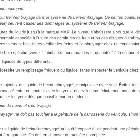
de approprié
 pour frein/embrayage dans le système de frein/embrayage. De petites quantité
eur) peuvent causer des dommages au système de frein/embrayage.
outez du liquide jusqu’à la marque MAX. Le niveau s’abaissera alors que le ki
n normale associée à l’usure des garnitures de frein et/ou des disques d’embray
cessivement bas, faites vérifier les freins et l’embrayage* chez un concession
 de frein spécifié (voyez "Lubrifiants recommandés et quantités" à la section 8.
liquides de types différents.
écessite un remplissage fréquent du liquide, faites inspecter le véhicule che
 ajoutez du liquide de frein/embrayage*, manipulezle avec soin. Évitez tout
embrayage* entre en contact avec les yeux, rincez-les immédiatement avec de g
aminer les yeux dès que possible par un médecin.
e de freins et d'embrayage
brayage* ne doit pas toucher à la peinture de la carrosserie du véhicule, sino
er un liquide de frein/d'embrayage* qui a été exposé à l'air pendant une périod
eut être garantie. On doit en disposer de manière appropriée.