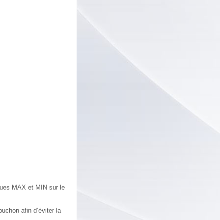
arques MAX et MIN sur le
uchon afin d’éviter la