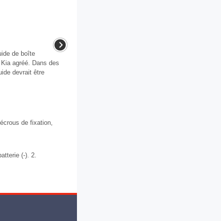
uide de boîte
 Kia agréé. Dans des
uide devrait être
crous de fixation,
terie (-). 2.