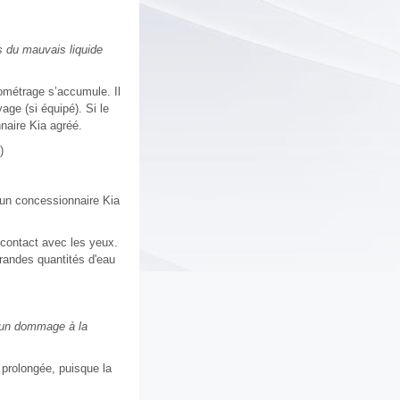
s du mauvais liquide
lométrage s’accumule. Il
age (si équipé). Si le
naire Kia agréé.
)
z un concessionnaire Kia
 contact avec les yeux.
randes quantités d'eau
n un dommage à la
e prolongée, puisque la