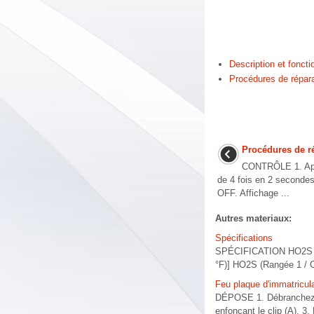
Description et fonct
Procédures de répar
Procédures de r
CONTRÔLE 1. Appu
de 4 fois en 2 secondes 
OFF. Affichage ...
Autres materiaux:
Spécifications
SPÉCIFICATION HO2S [Ra
°F)] HO2S (Rangée 1 / Ca
Feu plaque d'immatricul
DÉPOSE 1. Débranchez la 
enfonçant le clip (A). 3