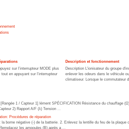
ionnement
ations
éparations
Description et fonctionnement
yez sur l’interrupteur MODE plus
Description L'ionisateur du groupe d'i
tout en appuyant sur l’interrupteur
enlever les odeurs dans le véhicule o
climatiseur. Lorsque le commutateur d
ngée 1 / Capteur 1] lément SPÉCIFICATION Résistance du chauffage (Ω) 2
pteur 2) Rapport A/F (λ) Tension ...
ation: Procédures de réparation
borne négative (-) de la batterie. 2. Enlevez la lentille du feu de la plaque 
. Remplacez les ampoules (B) après a ...