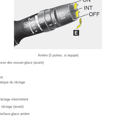
Arrière (5 portes, si équipé)
sse des essuie-glace (avant)
ent
tique du râclage
râclage intermittent
 râclage (avant)
e/lave-glace arrière