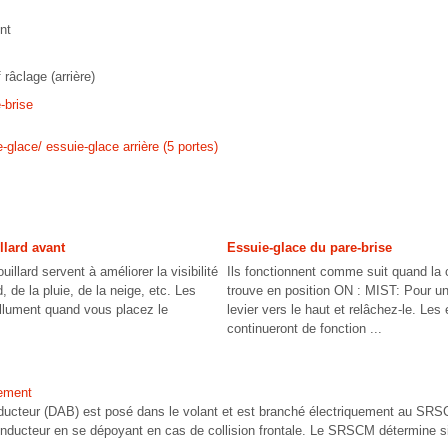
ent
râclage (arrière)
-brise
glace/ essuie-glace arrière (5 portes)
llard avant
Essuie-glace du pare-brise
uillard servent à améliorer la visibilité
Ils fonctionnent comme suit quand la 
d, de la pluie, de la neige, etc. Les
trouve en position ON : MIST: Pour un
’allument quand vous placez le
levier vers le haut et relâchez-le. Les
continueront de fonction ...
nement
nducteur (DAB) est posé dans le volant et est branché électriquement au SRS
conducteur en se dépoyant en cas de collision frontale. Le SRSCM détermine si