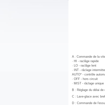
A : Commande de la vite
· HI - raclâge rapide
· LO - raclâge lent
· INT - râclage intermitt
AUTO* - contrôle automa
· OFF - hors circuit
· MIST - râclage unique
B : Réglage du délai de 
C : Lave-glace avec bref
D : Commande de l'essui