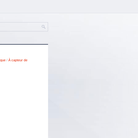
ique
/
À capteur de