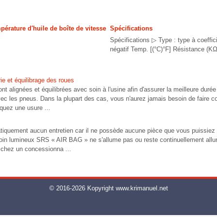
pérature d′huile de boîte de vitesse
Spécifications
Spécifications ▷ Type : type à coeffic
négatif Temp. [(°C)°F] Résistance (KΩ) 
ie et équilibrage des roues
t alignées et équilibrées avec soin à l'usine afin d'assurer la meilleure durée u
c les pneus. Dans la plupart des cas, vous n'aurez jamais besoin de faire cor
quez une usure ...
iquement aucun entretien car il ne possède aucune pièce que vous puissiez
émoin lumineux SRS « AIR BAG » ne s'allume pas ou reste continuellement allum
e chez un concessionna ...
© 2016-2026 Kopyright www.krimanuel.net