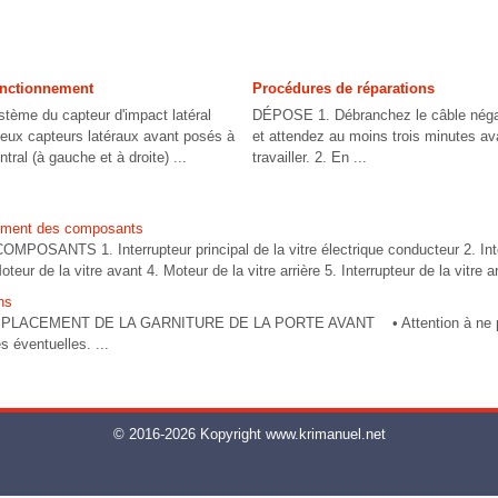
fonctionnement
Procédures de réparations
stème du capteur d'impact latéral
DÉPOSE 1. Débranchez le câble négati
deux capteurs latéraux avant posés à
et attendez au moins trois minutes 
ntral (à gauche et à droite) ...
travailler. 2. En ...
ement des composants
ANTS 1. Interrupteur principal de la vitre électrique conducteur 2. Inter
eur de la vitre avant 4. Moteur de la vitre arrière 5. Interrupteur de la vitre arr
ns
CEMENT DE LA GARNITURE DE LA PORTE AVANT • Attention à ne pas r
es éventuelles. ...
© 2016-2026 Kopyright www.krimanuel.net