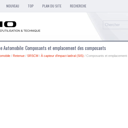
NOUVEAU
TOP
PLAN DU SITE
RECHERCHE
que Automobile: Composants et emplacement des composants
omobile
/
Retenue
/
SRSCM
/
À capteur d′impact latéral (SIS)
/ Composants et emplacement