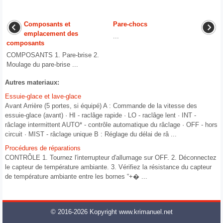
Composants et
Pare-chocs
emplacement des
...
composants
COMPOSANTS 1. Pare-brise 2.
Moulage du pare-brise ...
Autres materiaux:
Essuie-glace et lave-glace
Avant Arrière (5 portes, si équipé) A : Commande de la vitesse des
essuie-glace (avant) · HI - raclâge rapide · LO - raclâge lent · INT -
râclage intermittent AUTO* - contrôle automatique du râclage · OFF - hors
circuit · MIST - râclage unique B : Réglage du délai de râ ...
Procédures de réparations
CONTRÔLE 1. Tournez l′interrupteur d′allumage sur OFF. 2. Déconnectez
le capteur de température ambiante. 3. Vérifiez la résistance du capteur
de température ambiante entre les bornes “+� ...
© 2016-2026 Kopyright www.krimanuel.net