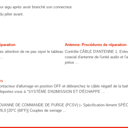
leur aigu après avoir branché son connecteur.
du pilier avant.
éparation
Antenne: Procédures de réparation
attention de ne pas rayer le tableau
Contrôle CÂBLE D′ANTENNE 1. Enlev
...
coaxial d′antenne de l′unité audio et l′
prése ...
ns
acteur d'allumage en position OFF et débranchez le câble négatif de la batte
n (Reportez-vous à "SYSTÈME D'ADMISSION ET D'ÉCHAPPE ...
ROVANNE DE COMMANDE DE PURGE (PCSV) ▷ Spécification lément SPÉC
26,0 [20°C (68°F)] Couples de serrage ...