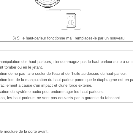
3)
Si le haut-parleur fonctionne mal, remplacez-le par un nouveau.
manipulation des haut-parleurs, n'endommagez pas le haut-parleur suite à un
ant tomber ou en le jetant.
ntion de ne pas faire couler de l′eau et de l′huile au-dessus du haut-parleur.
ntion lors de la manipulation du haut-parleur parce que le diaphragme est en pap
facilement à cause d'un impact et d'une force externe.
cation du système audio peut endommager les haut-parleurs.
 cas, les haut-parleurs ne sont pas couverts par la garantie du fabricant.
e moulure de la porte avant.