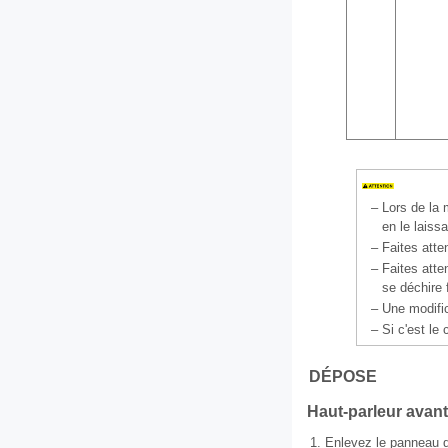
–
Lors de la 
en le laiss
–
Faites atte
–
Faites atte
se déchire 
–
Une modifi
–
Si c'est le
DÉPOSE
Haut-parleur avant
1.
Enlevez le panneau d