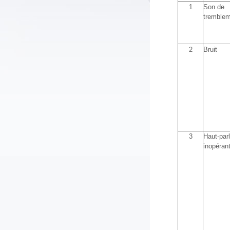
1
Son de
tremble
2
Bruit
3
Haut-par
inopéran