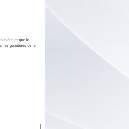
enlevées et que le
r les garnitures de la