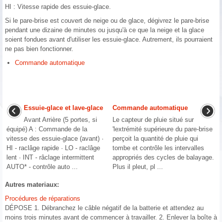
HI : Vitesse rapide des essuie-glace.
Si le pare-brise est couvert de neige ou de glace, dégivrez le pare-brise
pendant une dizaine de minutes ou jusqu'à ce que la neige et la glace
soient fondues avant d'utiliser les essuie-glace. Autrement, ils pourraient
ne pas bien fonctionner.
Commande automatique
Essuie-glace et lave-glace
Commande automatique
Avant Arrière (5 portes, si
Le capteur de pluie situé sur
équipé) A : Commande de la
'lextrémité supérieure du pare-brise
vitesse des essuie-glace (avant) ·
perçoit la quantité de pluie qui
HI - raclâge rapide · LO - raclâge
tombe et contrôle les intervalles
lent · INT - râclage intermittent
appropriés des cycles de balayage.
AUTO* - contrôle auto ...
Plus il pleut, pl ...
Autres materiaux:
Procédures de réparations
DÉPOSE 1. Débranchez le câble négatif de la batterie et attendez au
moins trois minutes avant de commencer à travailler. 2. Enlever la boîte à