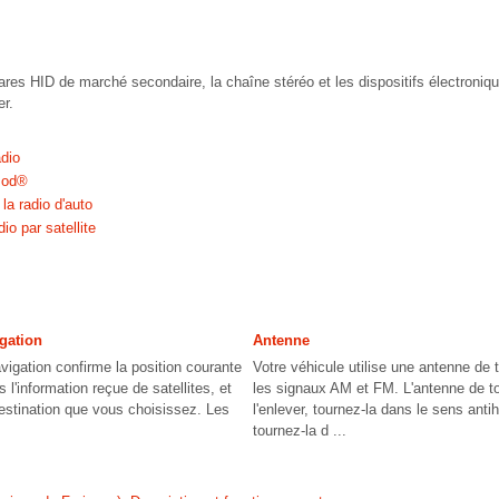
ares HID de marché secondaire, la chaîne stéréo et les dispositifs électroniq
er.
dio
Pod®
a radio d'auto
io par satellite
gation
Antenne
igation confirme la position courante
Votre véhicule utilise une antenne de t
 l'information reçue de satellites, et
les signaux AM et FM. L'antenne de to
estination que vous choisissez. Les
l'enlever, tournez-la dans le sens antih
tournez-la d ...