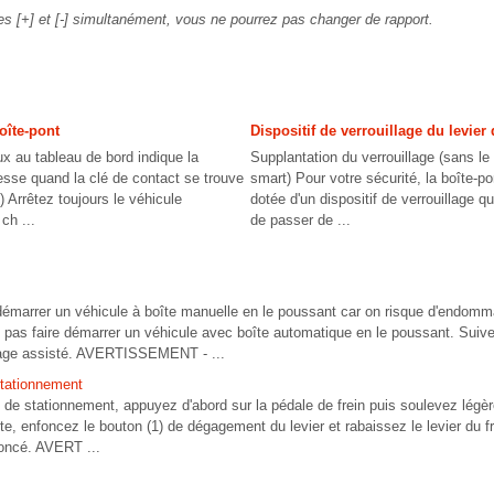
es [+] et [-] simultanément, vous ne pourrez pas changer de rapport.
oîte-pont
Dispositif de verrouillage du levier 
x au tableau de bord indique la
Supplantation du verrouillage (sans l
tesse quand la clé de contact se trouve
smart) Pour votre sécurité, la boîte-p
 Arrêtez toujours le véhicule
dotée d'un dispositif de verrouillage q
ch ...
de passer de ...
 démarrer un véhicule à boîte manuelle en le poussant car on risque d'endom
t pas faire démarrer un véhicule avec boîte automatique en le poussant. Suive
age assisté. AVERTISSEMENT - ...
stationnement
 de stationnement, appuyez d'abord sur la pédale de frein puis soulevez légère
e, enfoncez le bouton (1) de dégagement du levier et rabaissez le levier du f
foncé. AVERT ...