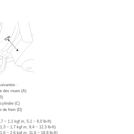
uivantes :
e des roues (A)
B)
cylindre (C)
e de frein (D)
7 ~ 1,1 kgf.m, 5,1 ~ 8,0 lb-ft)
1,3 ~ 1,7 kgf.m, 9,4 ~ 12,3 lb-ft)
1,6 ~ 2,6 kgf.m, 11,6 ~ 18,8 lb-ft)