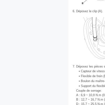
6.
Déposez le clip (A).
7.
Déposez les pièces s
•
Capteur de vitess
•
Flexible de frein (
•
Boulon du maître-
•
Support du flexibl
Couple de serrage:
A : 6,9 ~ 10,8 N.m (0,
B : 12,7 ~ 16,7 N.m (
D : 15,7 ~ 25,5 N.m (