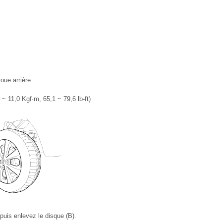
roue arrière.
~ 11,0 Kgf·m, 65,1 ~ 79,6 lb-ft)
 puis enlevez le disque (B).