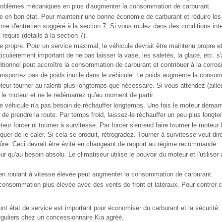
problèmes mécaniques en plus d'augmenter la consommation de carburant.
e en bon état. Pour maintenir une bonne économie de carburant et réduire les f
me d'entretien suggéré à la section 7. Si vous roulez dans des conditions int
requis (détails à la section 7).
e propre. Pour un service maximal, le véhicule devrait être maintenu propre 
rticulièrement important de ne pas laisser la vase, les saletés, la glace, etc. 
itionnel peut accroître la consommation de carburant et contribuer à la corros
ansportez pas de poids inutile dans le véhicule. Le poids augmente la conso
teur tourner au ralenti plus longtemps que nécessaire. Si vous attendez (aille
z le moteur et ne le redémarrez qu'au moment de partir.
e véhicule n'a pas besoin de réchauffer longtemps. Une fois le moteur démarré
de prendre la route. Par temps froid, laissez-le réchauffer un peu plus longt
eur forcer ni tourner à survitesse. Par forcer s'entend faire tourner le moteur
squer de le caler. Si cela se produit, rétrogradez. Tourner à survitesse veut di
 sûre. Ceci devrait être évité en changeant de rapport au régime recommandé.
eur qu'au besoin absolu. Le climatiseur utilise le pouvoir du moteur et l'utilise
en roulant à vitesse élevée peut augmenter la consommation de carburant.
consommation plus élevée avec des vents de front et latéraux. Pour contrer ce
nt état de service est important pour économiser du carburant et la sécurité.
réguliers chez un concessionnaire Kia agréé.