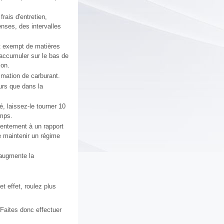
rais d'entretien,
enses, des intervalles
et exempt de matières
s'accumuler sur le bas de
ion.
mmation de carburant.
urs que dans la
, laissez-le tourner 10
emps.
 lentement à un rapport
re maintenir un régime
r augmente la
t effet, roulez plus
 Faites donc effectuer