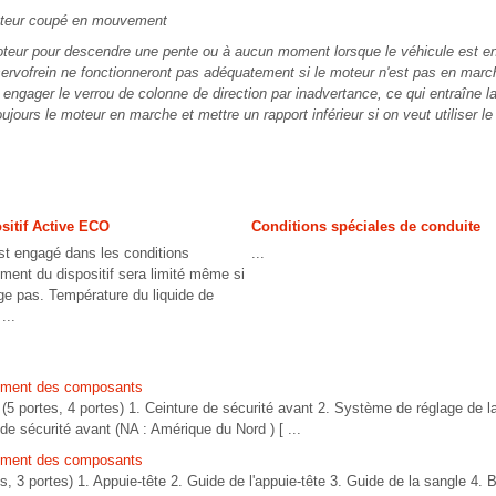
eur coupé en mouvement
oteur pour descendre une pente ou à aucun moment lorsque le véhicule est 
 servofrein ne fonctionneront pas adéquatement si le moteur n'est pas en marc
t engager le verrou de colonne de direction par inadvertance, ce qui entraîne
oujours le moteur en marche et mettre un rapport inférieur si on veut utiliser le
sitif Active ECO
Conditions spéciales de conduite
st engagé dans les conditions
...
ement du dispositif sera limité même si
e pas. Température du liquide de
...
ement des composants
ortes, 4 portes) 1. Ceinture de sécurité avant 2. Système de réglage de la
 de sécurité avant (NA : Amérique du Nord ) [ ...
ement des composants
 portes) 1. Appuie-tête 2. Guide de l'appuie-tête 3. Guide de la sangle 4. B