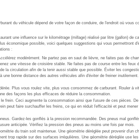
urant du véhicule dépend de votre façon de conduire, de l'endroit où vous 
rant une influence sur le kilométrage (millage) réalisé par litre (gallon) de car
plus économique possible, voici quelques suggestions qui vous permettront d'
ations :
ccélérez modérément. Ne partez pas en saut de lièvre, ne faites pas de cha
enez une vitesse de croisière stable. Ne faites pas de course entre les feux d
 de la circulation afin de la tenir aussi stable que possible. Éviter les congest
 une bonne distance des autres véhicules afin d'éviter de freiner inutilement. 
érée. Plus vous roulez vite, plus vous consommez de carburant. Rouler à vi
l'une des façons les plus efficaces de réduire la consommation.
r le frein. Ceci augmente la consommation ainsi que l'usure de ces pièces. De 
rein peut faire surchauffer les freins, ce qui en réduit l'efficacité et peut me
pneus. Gardez-les gonflés à la pression recommandée. Des pneus mal gonflés
 usure anticipée. Vérifiez la pression des pneus au moins une fois par mois.
ométrie du train soit maintenue. Une géométrie déréglée peut provenir d'un c
ement trop rapide sur des surfaces irrégulières. Une géométrie déréglée use les