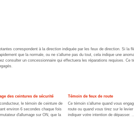
otantes correspondent à la direction indiquée par les feux de direction. Si la f
 rapidement que la normale, ou ne s'allume pas du tout, cela indique une ano
iez consulter un concessionnaire qui effectuera les réparations requises. Ce 
ngagés.
ge des ceintures de sécurité
Témoin de feux de route
 conducteur, le témoin de ceinture de
Ce témoin s'allume quand vous engag
dant environ 6 secondes chaque fois
route ou quand vous tirez sur le levier
mutateur d'allumage sur ON, que la
indiquer votre intention de dépasser. ..