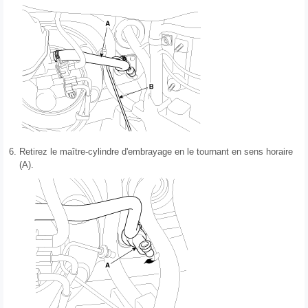
6.
Retirez le maître-cylindre d'embrayage en le tournant en sens horaire
(A).