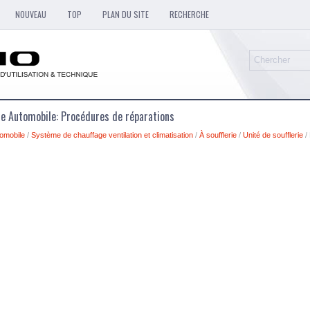
NOUVEAU
TOP
PLAN DU SITE
RECHERCHE
ue Automobile: Procédures de réparations
omobile
/
Système de chauffage ventilation et climatisation
/
À soufflerie
/
Unité de soufflerie
/