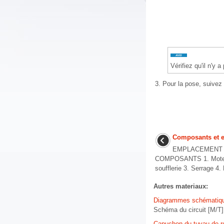
Vérifiez qu'il n'y a
3.
Pour la pose, suivez 
Composants et 
EMPLACEMENT
COMPOSANTS 1. Moteur d
soufflerie 3. Serrage 4.
Autres materiaux:
Diagrammes schématiq
Schéma du circuit [M/T] 
Capuchon du tuyau de re