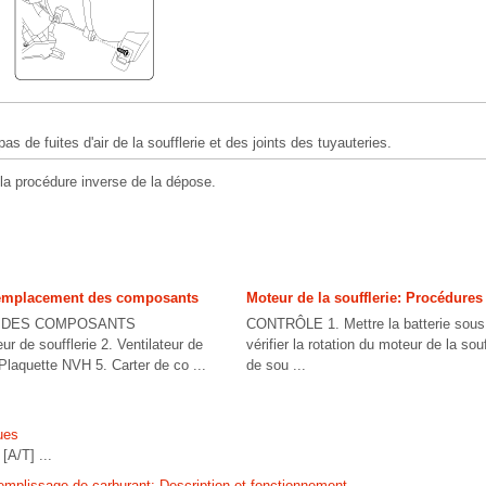
 pas de fuites d'air de la soufflerie et des joints des tuyauteries.
la procédure inverse de la dépose.
emplacement des composants
Moteur de la soufflerie: Procédures
 DES COMPOSANTS
CONTRÔLE 1. Mettre la batterie sous 
e soufflerie 2. Ventilateur de
vérifier la rotation du moteur de la souf
 Plaquette NVH 5. Carter de co ...
de sou ...
ues
[A/T] ...
mplissage de carburant: Description et fonctionnement