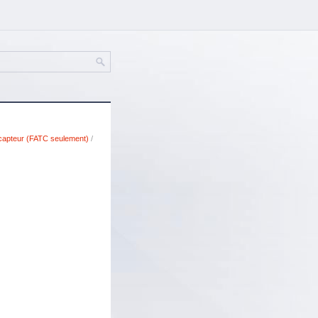
capteur (FATC seulement)
/