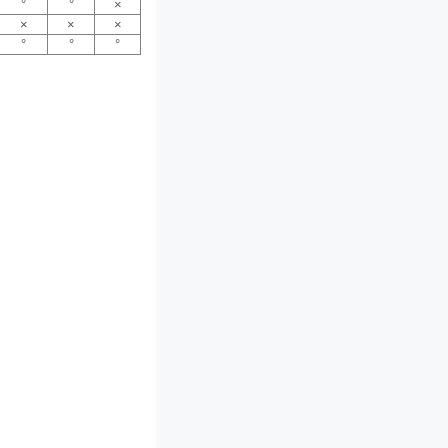
°
°
×
×
×
×
°
°
°