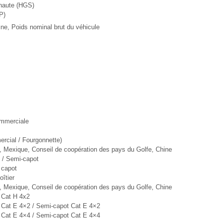
-haute (HGS)
P)
ine, Poids nominal brut du véhicule
ommerciale
rcial / Fourgonnette)
 Mexique, Conseil de coopération des pays du Golfe, Chine
d / Semi-capot
 capot
oîtier
 Mexique, Conseil de coopération des pays du Golfe, Chine
d Cat H 4x2
d Cat E 4×2 / Semi-capot Cat E 4×2
d Cat E 4×4 / Semi-capot Cat E 4×4