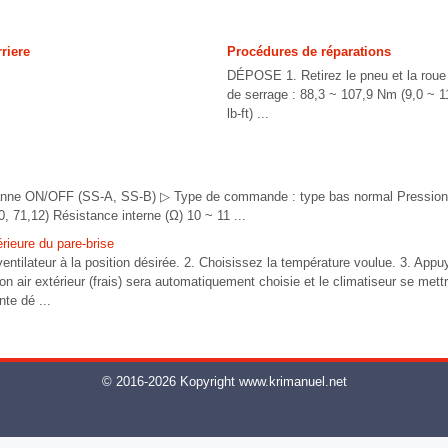
riere
Procédures de réparations
DÉPOSE 1. Retirez le pneu et la roue 
de serrage : 88,3 ~ 107,9 Nm (9,0 ~ 1
lb-ft) ...
ovanne ON/OFF (SS-A, SS-B) ▷ Type de commande : type bas normal Pressi
0, 71,12) Résistance interne (Ω) 10 ~ 11 ...
érieure du pare-brise
ventilateur à la position désirée. 2. Choisissez la température voulue. 3. Appu
ion air extérieur (frais) sera automatiquement choisie et le climatiseur se mettr
te dé ...
© 2016-2026 Kopyright www.krimanuel.net