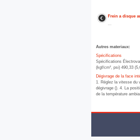
Frein a disque ar
...
Autres materiaux:
Spécifications
Spécifications Électr
(kgf/cm², psi) 490,33 (5,
Dégivrage de la face int
1. Réglez la vitesse du 
dégivrage (). 4. La posit
de la température ambian