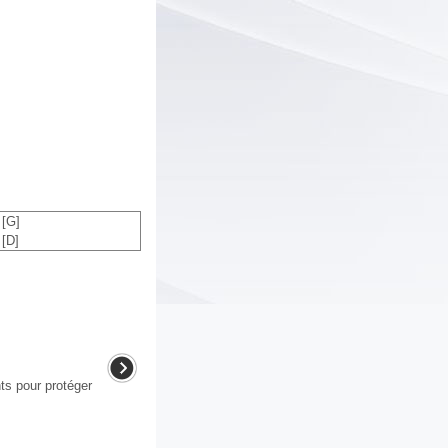
 [G]
 [D]
 pour protéger