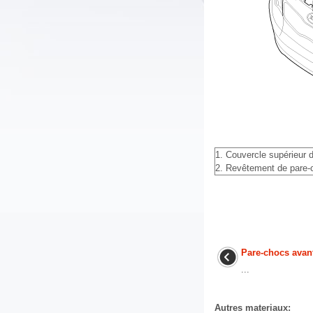
1. Couvercle supérieur de
2. Revêtement de pare-
Pare-chocs avan
...
Autres materiaux: