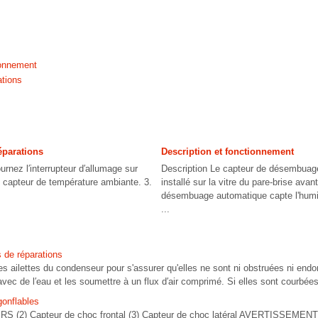
ionnement
ations
éparations
Description et fonctionnement
nez l′interrupteur d′allumage sur
Description Le capteur de désembuag
 capteur de température ambiante. 3.
installé sur la vitre du pare-brise avan
désembuage automatique capte l'humidi
...
 de réparations
s ailettes du condenseur pour s'assurer qu'elles ne sont ni obstruées ni end
vec de l′eau et les soumettre à un flux d′air comprimé. Si elles sont courbées,
onflables
SRS (2) Capteur de choc frontal (3) Capteur de choc latéral AVERTISSEMENT