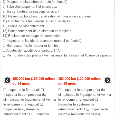
7) Disques et plaquettes de frein (si équipé)
8) Tube d'échappement et silencieux
9) Joints à rotule de suspension avant
10) Réservoir, bouchon, canalisation et tuyaux de carburant
11) Lubrifier tous les verrous et les charnières
12) Freins de stationnement
13) Fonctionnement de la direction et tringlerie
14) Boulons de montage de suspension
❑ Inspecter le liquide du transaxe manuel (si équipé)
❑ Remplacer l'huile moteur et le filtre
❑ Ajouter de l'additif pour carburant *A
❑ Permutation des pneus - vérifier aussi la pression et l'usure des pneus
168,000 km (105,000 miles)
192,000 km (120,000 miles)
ou 84 mois
ou 96 mois
❑ Inspecter le filtre à air ❑
❑ Inspecter le compresseur du
Inspecter le compresseur du
climatiseur, le frigorigène, et vérifier
climatiseur, le frigorigène, et vérifier
le rendement (si équipé) ❑
le rendement (si équipé) ❑
Inspecter le système de
Inspecter le système de
refroidissement *1 ❑ Inspecter la
refroidissement *1 ❑ Inspecter ...
courroie multifonction *4 (La ...